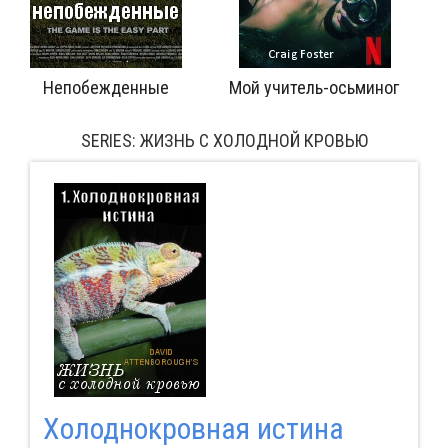
читель-осьминог
Непонятые хищники 1
Жизнен
SERIES: ЖИЗНЬ С ХОЛОДНОЙ КРОВЬЮ
Холоднокровная истина