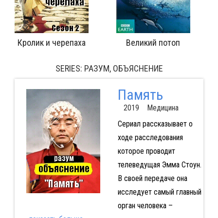
Великий потоп
Он же
Дикая-дикая страна: Серия 1
SERIES: РАЗУМ, ОБЪЯСНЕНИЕ
Память
2019 Медицина
Сериал рассказывает о
ходе расследования
которое проводит
телеведущая Эмма Стоун.
В своей передаче она
исследует самый главный
орган человека –