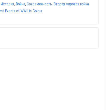
:
История
,
Война
,
Современность
,
Вторая мировая война
,
est Events of WWII in Colour
скиваются
Мудрость
Мой учитель-
ие девушки
сокрытая в травме
осьминог