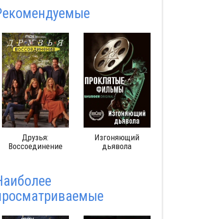
Pекомендуемые
Изгоняющий
Гарри Поттер 20
Истинны
дьявола
лет спустя:
оригинал
Возвращение в
Хогвартс
Наиболее
просматриваемые