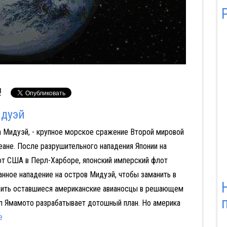
!
идуэй
а Мидуэй, - крупное морское сражение Второй мировой
Блицкриг
Битлз: Вернись:
Друзья:
еане. После разрушительного нападения Японии на
Часть I
Воссоединение
от США в Перл-Харборе, японский имперский флот
нное нападение на остров Мидуэй, чтобы заманить в
жить оставшиеся американские авианосцы в решающем
л Ямамото разрабатывает дотошный план. Но америка
е