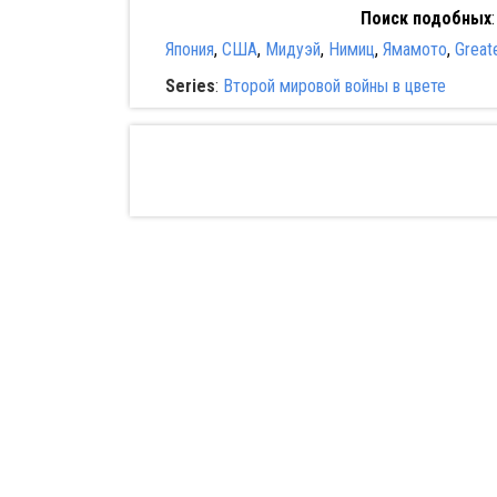
Поиск подобных
Япония
,
США
,
Мидуэй
,
Нимиц
,
Ямамото
,
Great
Series
:
Второй мировой войны в цвете
Разы
горяч