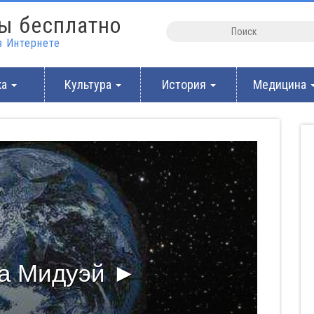
ы бесплатно
 Интернете
ка
Культура
История
Медицина
за Мидуэй ►