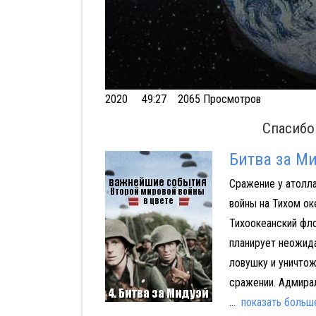
Volume
2020
49:27 2065 Просмотров
90%
Спасибо
Битва за М
Сражение у атолл
Аферист из Tinder
войны на Тихом ок
Тихоокеанский фл
планирует неожида
ловушку и уничто
сражении. Адмира
...
показать больш