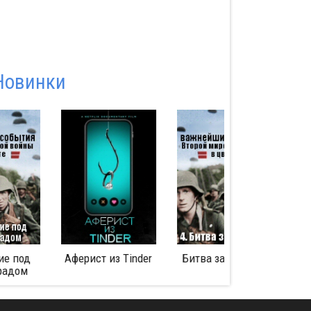
Новинки
Аферист из Tinder
Битва за Мидуэй
Перл-Харбо