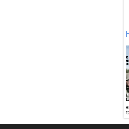
 за Арденну
День Д
Окружение под
Сталинградом