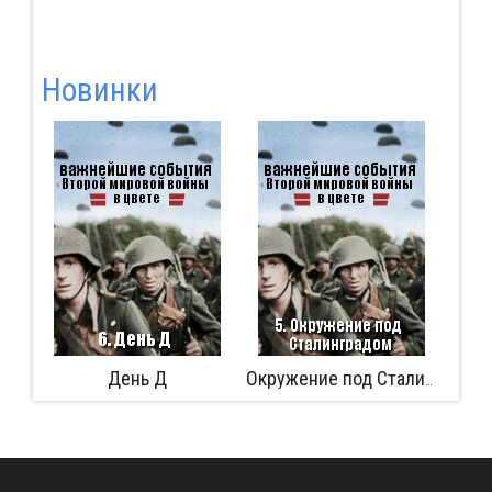
Новинки
День Д
Аферист 
Окружение под Сталинградом