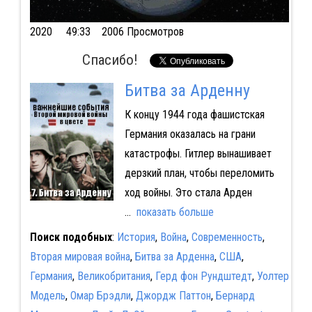
2020
49:33 2006 Просмотров
Спасибо!
Битва за Арденну
К концу 1944 года фашистская
Германия оказалась на грани
катастрофы. Гитлер вынашивает
дерзкий план, чтобы переломить
ход войны. Это стала Арден
...
показать больше
Поиск подобных
:
История
,
Война
,
Современность
,
Вторая мировая война
,
Битва за Арденна
,
США
,
Германия
,
Великобритания
,
Герд фон Рундштедт
,
Уолтер
Модель
,
Омар Брэдли
,
Джордж Паттон
,
Бернард