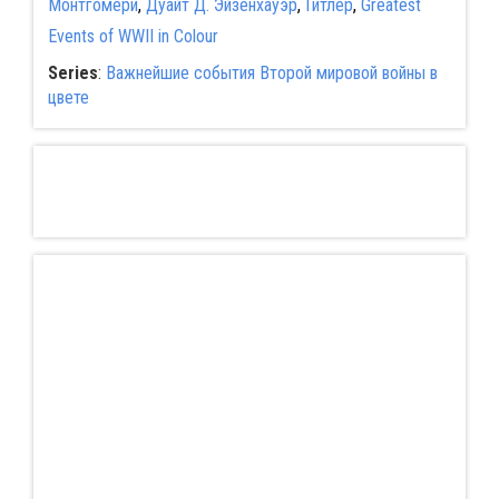
Монтгомери
,
Дуайт Д. Эйзенхауэр
,
Гитлер
,
Greatest
Events of WWII in Colour
Series
:
Важнейшие события Второй мировой войны в
цвете