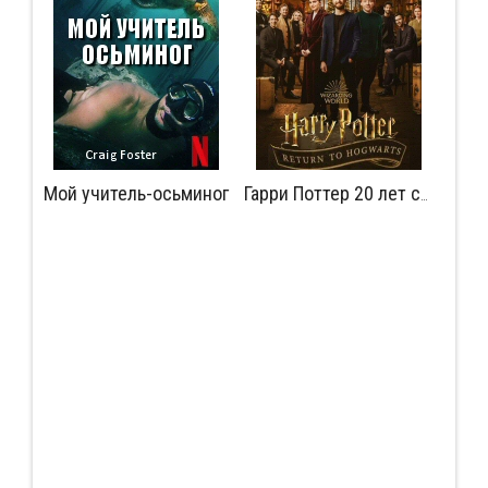
Мой учитель-осьминог
Мудрость сокрытая в травме
Гарри Поттер 20 лет спустя: Возвращение в Хогвартс