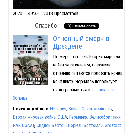
2020
49:33 2018 Просмотров
Спасибо!
Огненный смерч в
Дрездене
По мере того, как Вторая мировая
война затягивается, союзники
отчаянно пытаются положить конец
конфликту. Черчилль использует
свои грозные тяжел
...
показать
больше
Поиск подобных
:
История
,
Война
,
Современность
,
Вторая мировая война
,
США
,
Германия
,
Великобритания
,
RAF
,
USAAF
,
Сидней Бафтон
,
Норман Боттомли
,
Greatest