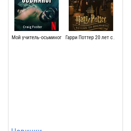
Мой учитель-осьминог
Мудрость сокрытая в травме
Гарри Поттер 20 лет спустя: Возвращение в Хогвартс