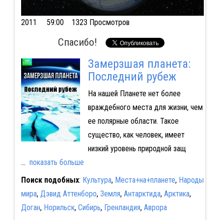
2011
59:00 1323 Просмотров
Спасибо!
Замерзшая планета:
Последний рубеж
На нашей Планете нет более
враждебного места для жизни, чем
ее полярные области. Такое
существо, как человек, имеет
низкий уровень природной защ
...
показать больше
Поиск подобных
:
Культура
,
Места+на+планете
,
Народы
мира
,
Дэвид Аттенборо
,
Земля
,
Антарктида
,
Арктика
,
Доган
,
Норильск
,
Сибирь
,
Гренландия
,
Аврора