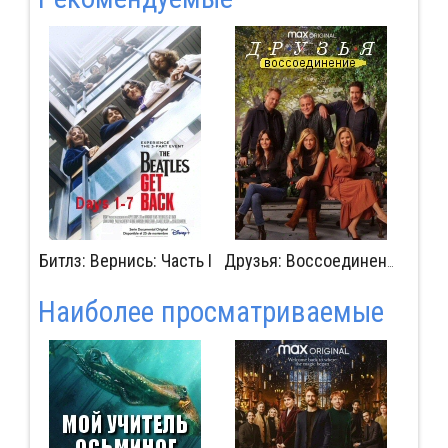
Битлз: Вернись: Часть I
Изго
Друзья: Воссоединение
Наиболее просматриваемые