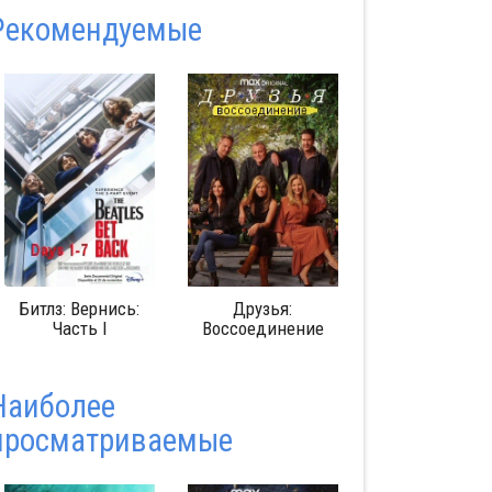
Pекомендуемые
Друзья:
Изгоняющий
Гарри Потте
Воссоединение
дьявола
лет спустя
Возвращени
Хогвартс
Наиболее
просматриваемые