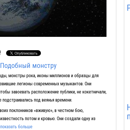
!
 Подобный монстру
ды, монстры рока, иконы миллионов и образцы для
ист из Tinder
Блицкриг
Битлз: Вернись:
новившие легионы современных музыкантов. Они
Часть I
 чтобы завоевать расположение публики, не кокетничали,
е подстраивались под веянья времени.
воих поклонников «вживую», в честном бою,
известность потом и кровью. Они создали одну из
показать больше