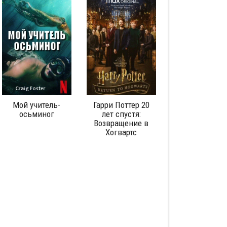
Мой учитель-
Гарри Поттер 20
Любовь
осьминог
лет спустя:
аутистического
Возвращение в
спектра: Серия 1
Хогвартс