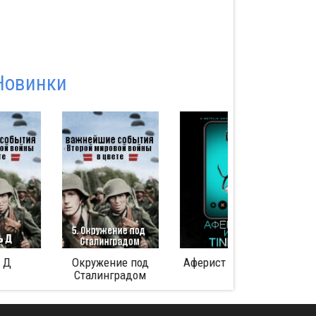
Новинки
Окружение под
Аферист из Tinder
Битва за Мид
Сталинградом