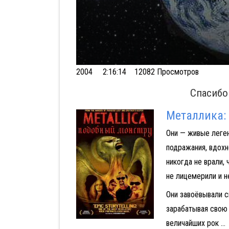
Volume
2004
2:16:14 12082 Просмотров
90%
Спасибо
Металлика:
Они — живые леген
Афер
подражания, вдох
никогда не врали,
не лицемерили и н
Они завоёвывали с
зарабатывая свою 
величайших рок
...