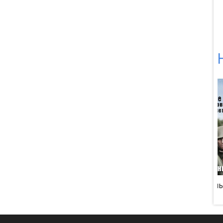
ный смерч в
Битва за Арденну
День Д
рездене