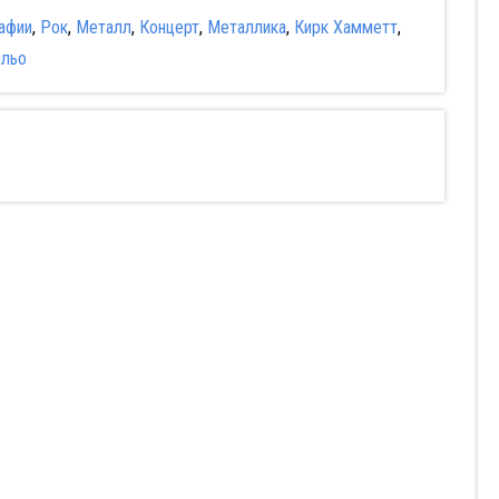
афии
,
Рок
,
Металл
,
Концерт
,
Металлика
,
Кирк Хамметт
,
ильо
Разыскиваются
Мудрость
горячие девушки
сокрытая в травме