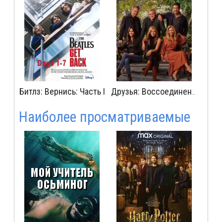
Битлз: Вернись: Часть I
Изг
Друзья: Воссоединение
Наиболее просматриваемые