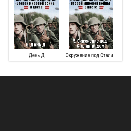
День Д
Аферист из 
Окружение под Сталинградом