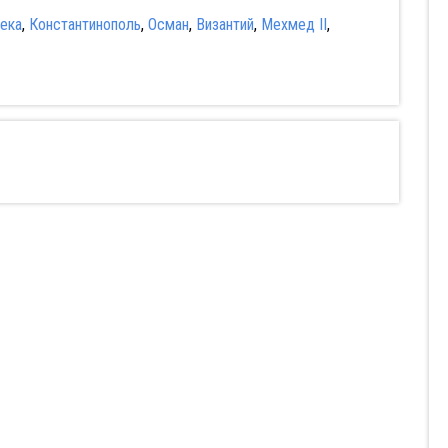
ека
,
Константинополь
,
Осман
,
Византий
,
Мехмед II
,
Разыскиваются
Мудрость
горячие девушки
сокрытая в травме