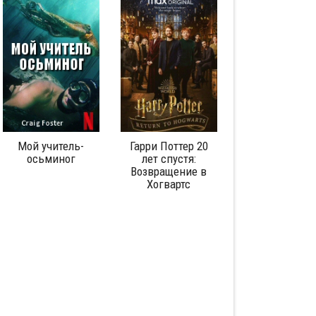
Мой учитель-
Гарри Поттер 20
Любовь
осьминог
лет спустя:
аутистическо
Возвращение в
спектра: Сери
Хогвартс