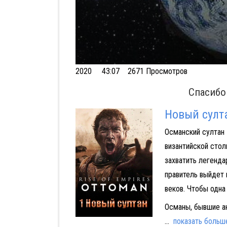
Volume
2020
43:07 2671 Просмотров
90%
Спасибо
Новый султ
Османский султан 
византийской стол
захватить легенда
правитель выйдет 
веков. Чтобы одна
Османы, бывшие ан
...
показать больш