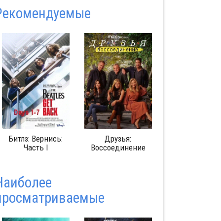
Pекомендуемые
Битлз: Вернись:
Друзья:
Изгоняющи
Часть I
Воссоединение
дьявола
Наиболее
просматриваемые