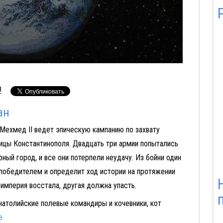
!
ан
Мехмед II ведет эпическую кампанию по захвату
Аферист из Tinder
Блицкриг
ицы Константинополя. Двадцать три армии попытались
рный город, и все они потерпели неудачу. Из бойни один
победителем и определит ход истории на протяжении
 империя восстала, другая должна упасть.
атолийские полевые командиры и кочевники, кот
е