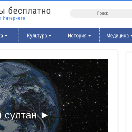
ы бесплатно
 Интернете
ка
Культура
История
Медицина
 султан ►