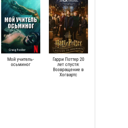
Мой учитель-
Гарри Поттер 20
Любовь
осьминог
лет спустя:
аутистическо
Возвращение в
спектра: Сери
Хогвартс