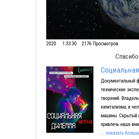
Volume
2020
1:33:30 2176 Просмотров
90%
Спасибо
Социальна
Документальный ф
технические экспе
творений. Владел
капитализма, и че
машины. Скрытый 
привлечь наше вни
...
показать больш