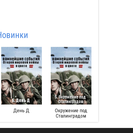
Новинки
Окружение под
Аферист из Tinder
Битва за Ми
Сталинградом