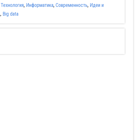
:
Технология
,
Информатика
,
Современность
,
Идеи и
е
,
Big data
Разыскиваются
Мудрость
горячие девушки
сокрытая в травме