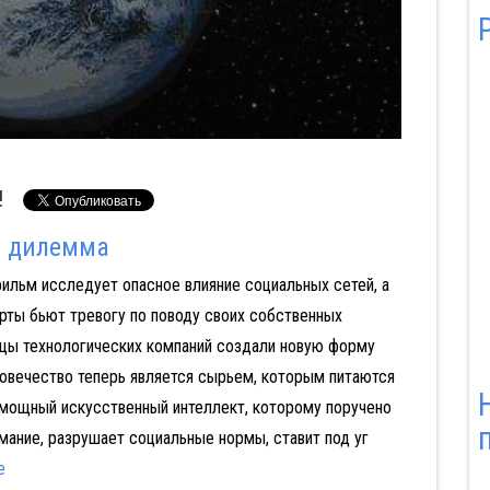
!
я дилемма
ильм исследует опасное влияние социальных сетей, а
Аферист из Tinder
Блицкриг
Битлз: Верн
рты бьют тревогу по поводу своих собственных
Часть I
ьцы технологических компаний создали новую форму
ловечество теперь является сырьем, которым питаются
мощный искусственный интеллект, которому поручено
мание, разрушает социальные нормы, ставит под уг
е