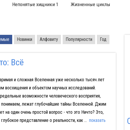
 1
Жизненные циклы
Хребет ночи
п
емые
Новинки
Алфовиту
Популярности
Год
то: Всё
зримая и сложная Вселенная уже несколько тысяч лет
ом восхищения и объектом научных исследований.
предельные возможности человеческого восприятия,
ь понимаем, лежат глубочайшие тайны Вселенной. Джим
ет на один очень простой вопрос - что это Ничто? Это,
 глубокое представление о реальности, как
...
показать