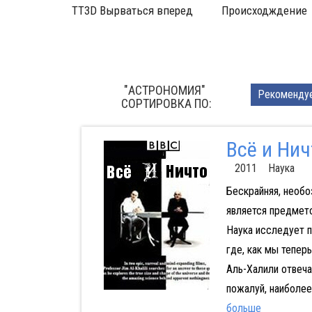
ться вперед
Происходждение
Непонятые хищники
"АСТРОНОМИЯ"
Pекоменду
CОРТИРОВКА ПО:
Всё и Нич
2011 Наука
Бескрайняя, необо
является предмет
Наука исследует 
где, как мы тепер
Аль-Халили отвеча
пожалуй, наиболее
больше