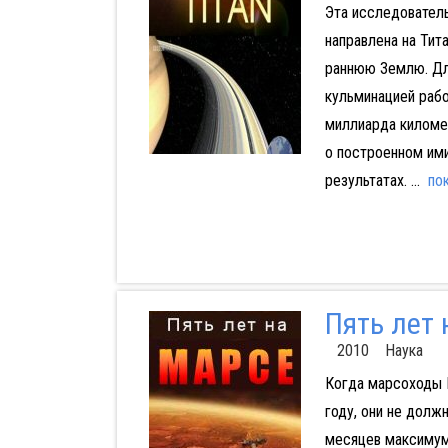
Эта исследователь
направлена на Ти
раннюю Землю. Дл
кульминацией рабо
миллиарда киломе
о построенном им
результатах.
...
по
Пять лет
2010 Наука
Когда марсоходы Н
году, они не долж
месяцев максимум.