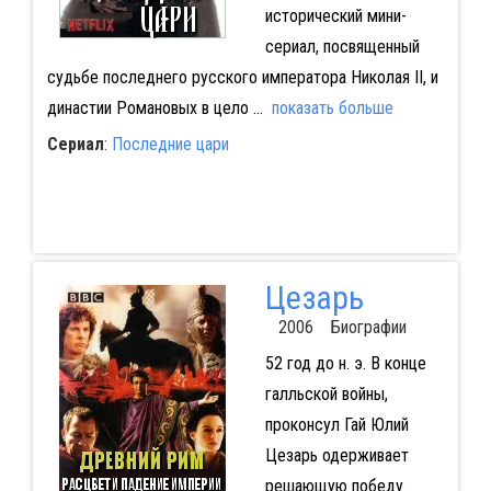
исторический мини-
сериал, посвященный
судьбе последнего русского императора Николая II, и
династии Романовых в цело
...
показать больше
Сериал
:
Последние цари
Цезарь
2006 Биографии
52 год до н. э. В конце
галльской войны,
проконсул Гай Юлий
Цезарь одерживает
решающую победу.