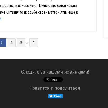
щество, и вскоре уже Помпею придется искать
име Октавия по просьбе своей матери Атии еще р
е
...
3
4
5
7
Cледите за нашеми новинками!
Нравится и поделиться