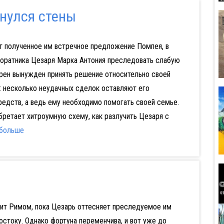
снулся стены
т полученное им встречное предложение Помпея, в
соратника Цезаря Марка Антония преследовать слабую
рен вынужден принять решение относительно своей
: несколько неудачных сделок оставляют его
редств, а ведь ему необходимо помогать своей семье.
бретает хитроумную схему, как разлучить Цезаря с
 больше
вит Римом, пока Цезарь оттесняет преследуемое им
остоку. Однако фортуна переменчива, и вот уже до