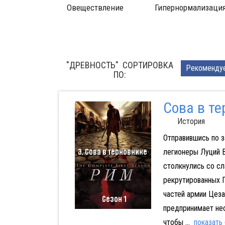
Гипернормализация
Социальная дилемма
П
"ДРЕВНОСТЬ" CОРТИРОВКА
Pекоменду
ПО:
Сова в т
История
Отправившись по з
легионеры Луций 
столкнулись со с
рекрутированных 
частей армии Цез
предпринимает не
чтобы
...
показать