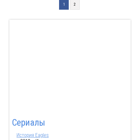
1
2
Сериалы
История Eagles