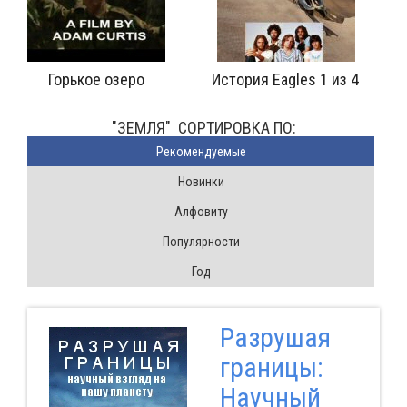
 Eagles 1 из 4
Гипернормализация
Внимател
"ЗЕМЛЯ" CОРТИРОВКА ПО:
Pекомендуемые
Новинки
Алфовиту
Популярности
Год
Разрушая
границы:
Научный