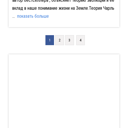
автор бестселлера , объясняет теорию эволюции и её
вклад в наше понимание жизни на Земле.Теория Чарль
...
показать больше
1
2
3
4