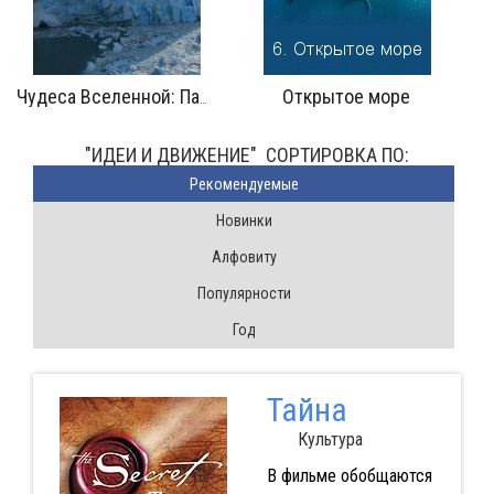
ытое море
Гармония миров
Человек на 
"ИДЕИ И ДВИЖЕНИЕ" CОРТИРОВКА ПО:
Pекомендуемые
Новинки
Алфовиту
Популярности
Год
Тайна
Культура
В фильме обобщаются