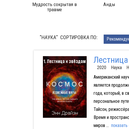
ы
Что было до начала?
Секс в космосе
"НАУКА" CОРТИРОВКА ПО:
Pекоменду
Лестница
2020 Наука 
Американский нау
является продолж
года, который, в 
персональное пут
Тайсон, режиссёра
Время и пространс
миров
...
показать