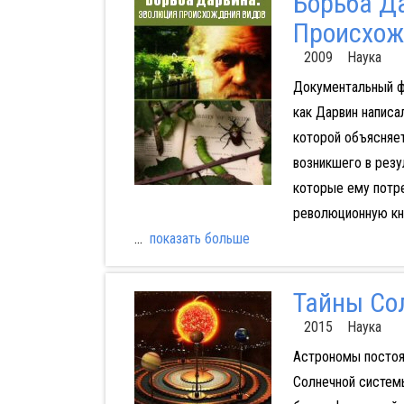
Борьба Д
Происхож
2009 Наука
Документальный ф
как Дарвин написа
которой объясняет
возникшего в резу
которые ему потр
революционную кни
...
показать больше
Тайны Со
2015 Наука
Астрономы постоя
Солнечной системы