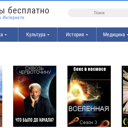
ы бесплатно
 Интернете
ка
Культура
История
Медицина