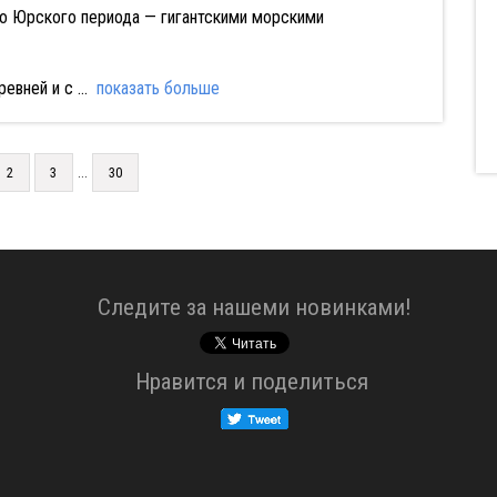
го Юрского периода — гигантскими морскими
ревней и с
...
показать больше
...
2
3
30
Cледите за нашеми новинками!
Нравится и поделиться