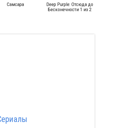
ак действуют
Электрический
Блицкри
отики: Экстази
мальчик
Сериалы