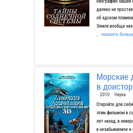
биографию нашей с
далеко не простая
об адском пламени
Земля вообще нах
...
показать больш
Морские 
в доисто
2010 Наука
Откройте для себя
этим фильмом в с
лет назад, в неве
в незабываемое и 