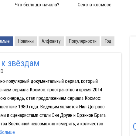
Самсара
Deep Purple: Отсюда до
К
Бесконечности 1 из 2
нарк
емые
Новинки
Алфовиту
Популярности
Год
 к звёздам
HD
чно-популярный документальный сериал, который
ением сериала Космос: пространство и время 2014
свою очередь, стал продолжением сериала Космос:
ешествие 1980 года. Ведущим является Нил Деграсс
ми и сценаристами стали Энн Друян и Брэннон Брага.
тва Вселенной невозможно измерить, а количество
 больше