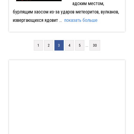
адским местом,
бурлящим хаосом из-за ударов метеоритов, вулканов,
извергающихся ядовит
...
показать больше
...
1
2
3
4
5
30