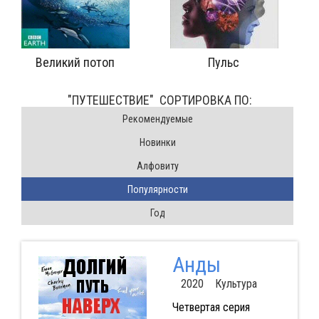
с
Цвет для маскировки
Уровнем выш
"ПУТЕШЕСТВИЕ" CОРТИРОВКА ПО:
Pекомендуемые
Новинки
Алфовиту
Популярности
Год
Анды
2020 Культура
Четвертая серия