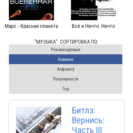
Ничто: Ничто
Хон
В поисках Сахарного Человека
"МУЗЫКА" CОРТИРОВКА ПО:
Pекомендуемые
Новинки
Алфовиту
Популярности
Год
Битлз:
Вернись:
Часть III