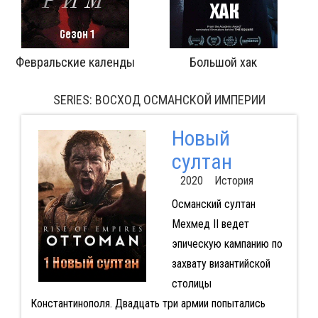
й хак
Сквозь стены
SERIES: ВОСХОД ОСМАНСКОЙ ИМПЕРИИ
Новый
султан
2020 История
Османский султан
Мехмед II ведет
эпическую кампанию по
захвату византийской
столицы
Константинополя. Двадцать три армии попытались