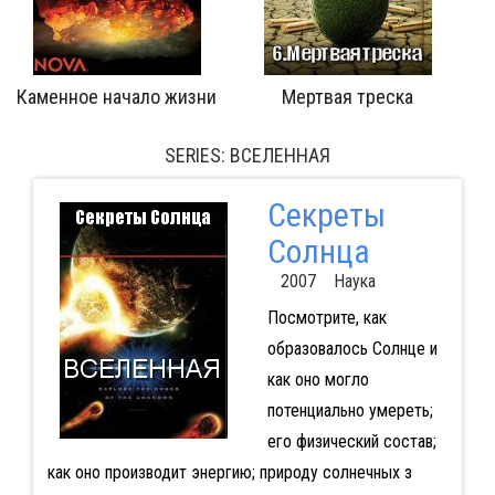
реска
Протестантизм: Евангелический прорыв
SERIES: ВСЕЛЕННАЯ
Секреты
Солнца
2007 Наука
Посмотрите, как
образовалось Солнце и
как оно могло
потенциально умереть;
его физический состав;
как оно производит энергию; природу солнечных з