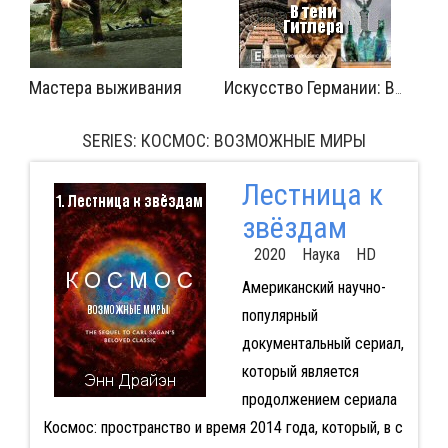
Край вечности
Человек п
Искусство Германии: В тени Гитлера
SERIES: КОСМОС: ВОЗМОЖНЫЕ МИРЫ
Лестница к
звёздам
2020 Наука HD
Американский научно-
популярный
документальный сериал,
который является
продолжением сериала
Космос: пространство и время 2014 года, который, в с