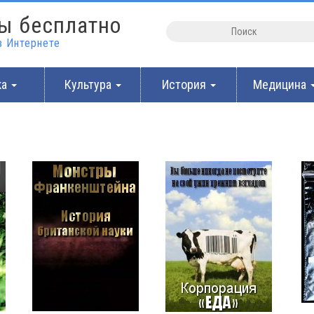
ы бесплатно
 Интернете
ка
Культура
История
Медицина