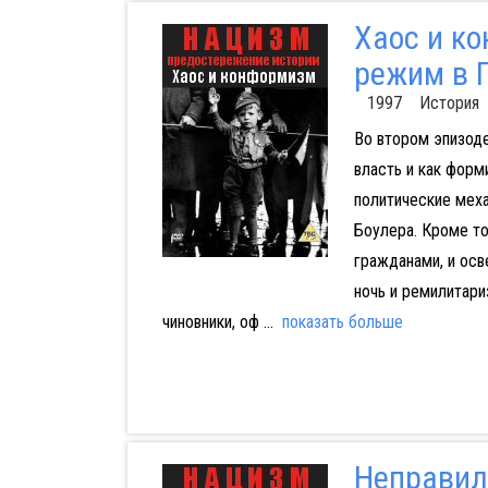
Хаос и к
режим в 
1997 История
Во втором эпизоде
власть и как форм
политические мех
Боулера. Кроме то
гражданами, и осв
ночь и ремилитар
чиновники, оф
...
показать больше
Неправил