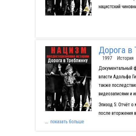
нацистский чиновни
Дорога в
1997 История
Документальный ф
власти Адольфа Ги
также последствия
видеозаписями и и
Эпизод 5: Отчёт о
после вторжения 
...
показать больше