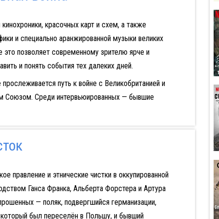
 кинохроники, красочных карт и схем, а также
фики и специально аранжированной музыки великих
е это позволяет современному зрителю ярче и
вить и понять события тех далеких дней.
 прослеживается путь к войне с Великобританией и
им Союзом. Среди интервьюированных — бывшие
сток
кое правление и этнические чистки в оккупированной
дством Ганса Франка, Альберта Форстера и Артура
прошенных — поляк, подвергшийся германизации,
 который был переселён в Польшу, и бывший