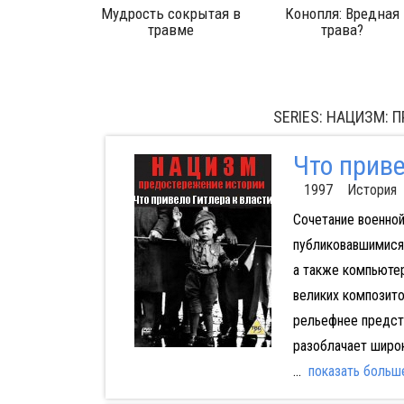
Вредная
История британской
Корпорация Еда
а?
науки: Монстры
Франкенштейна
SERIES: НАЦИЗМ:
Что приве
1997 История
Сочетание военной
публиковавшимися 
а также компьюте
великих композито
рельефнее предста
разоблачает широ
...
показать больш