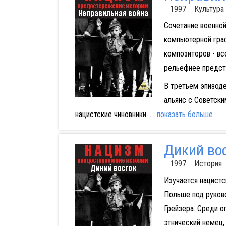
1997 Культура
Сочетание военной
компьютерной гра
композиторов - вс
рельефнее предста
В третьем эпизоде
альянс с Советск
нацистские чиновники
...
показать больше
Дикий во
1997 История
Изучается нацистс
Польше под руково
Грейзера. Среди о
этнический немец,