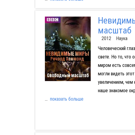
Невидимы
масштаб
2012 Наука
Человеческий гла
свете. Но то, что 
миром есть совсем
могли видеть этот
увеличением, чем
наше знакомое ок
...
показать больше