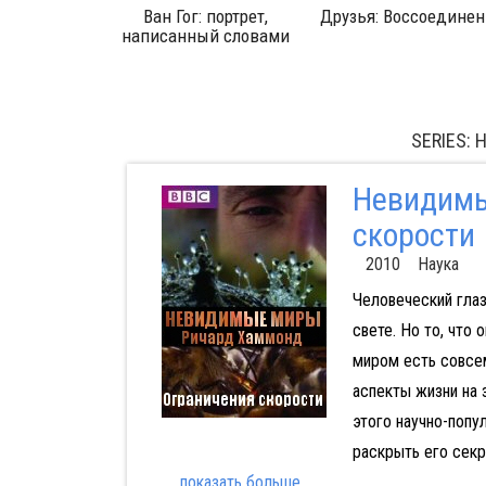
алактики
Ван Гог: портрет,
Друзья: Воссоединен
написанный словами
SERIES:
Невидимы
скорости
2010 Наука
Человеческий глаз
свете. Но то, что 
миром есть совсем
аспекты жизни на
этого научно-попу
раскрыть его секр
...
показать больше