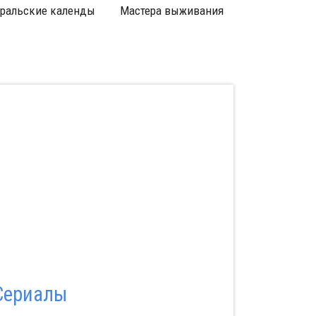
ральские календы
Мастера выживания
Первые хр
Сериалы