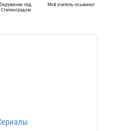
ружение под
Мой учитель-осьминог
Ван Гог: порт
талинградом
написанный с
Сериалы