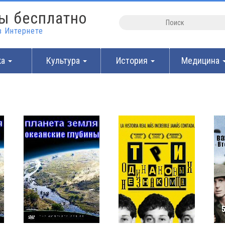
ы бесплатно
 Интернете
ка
Культура
История
Медицина