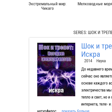
на сушу
Экстремальный мир:
Мелководные моря
Чикаго
SERIES: ШОК И ТРЕ
Шок и тре
Искра
2014 Наука
До недавнего врем
сейчас оно являет
основе каждого ас
электричества мы 
тепло и свет, но 
интернета, теле- 
натурфилос
...
показать больше