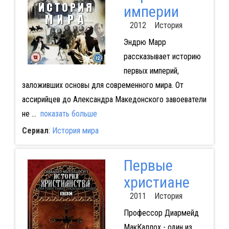
империи
2012 История
Эндрю Марр
рассказывает историю
первых империй,
заложивших основы для современного мира. От
ассирийцев до Александра Македонского завоеватели
не
...
показать больше
Сериал
:
История мира
Первые
христиане
2011 История
Профессор Диармейд
МакКаллох - один из