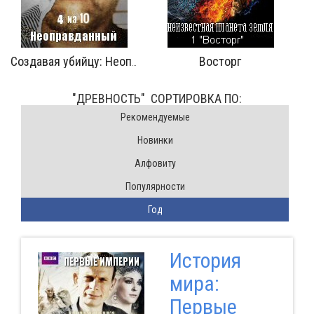
сторг
Пастбища
Гельвети
"ДРЕВНОСТЬ" CОРТИРОВКА ПО:
Pекомендуемые
Новинки
Алфовиту
Популярности
Год
История
мира:
Первые