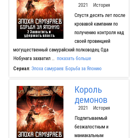
2021 История
Спустя десять лет после
кровавой кампании по
получению контроля над
своей провинцией
могущественный самурайский полководец Ода
Нобунага захватил
...
показать больше
Сериал
:
Эпоха самураев: Борьба за Японию
Король
демонов
2021 История
Подпитываемый
безжалостным и
маниакальным