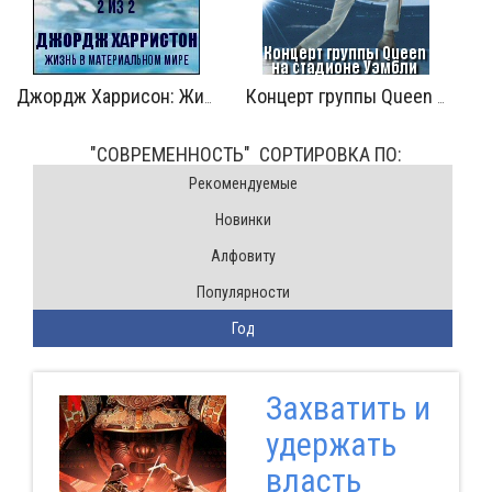
Наступи
Концерт группы Queen на стадионе Уэмбли: 1 из 2
Simon and Garfunkel: Концерт в Центральном парке
"СОВРЕМЕННОСТЬ" CОРТИРОВКА ПО:
Pекомендуемые
Новинки
Алфовиту
Популярности
Год
Захватить и
удержать
власть