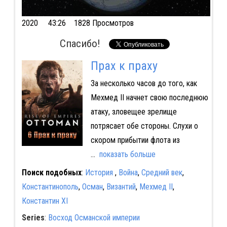
2020
43:26 1828 Просмотров
Спасибо!
Прах к праху
За несколько часов до того, как
Мехмед II начнет свою последнюю
атаку, зловещее зрелище
потрясает обе стороны. Слухи о
скором прибытии флота из
...
показать больше
Поиск подобных
:
История
,
Война
,
Средний век
,
Константинополь
,
Осман
,
Византий
,
Мехмед II
,
Константин XI
Series
:
Восход Османской империи