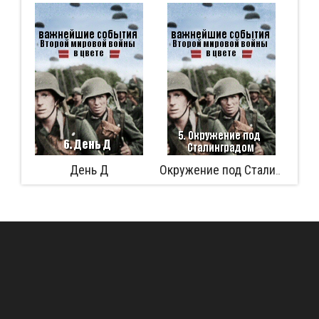
День Д
Аферист и
Окружение под Сталинградом