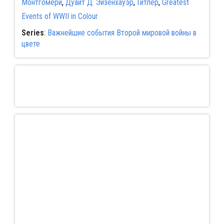
Монтгомери
,
Дуайт Д. Эйзенхауэр
,
Гитлер
,
Greatest
Events of WWII in Colour
Series
:
Важнейшие события Второй мировой войны в
цвете