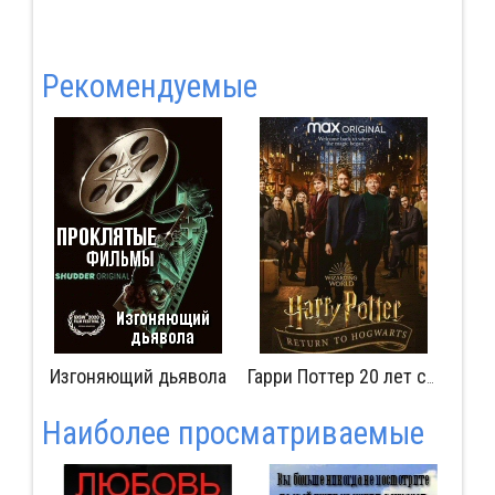
Pекомендуемые
Изгоняющий дьявола
Ист
Друзья: Воссоединение
Гарри Поттер 20 лет спустя: Возвращение в Хогвартс
Наиболее просматриваемые