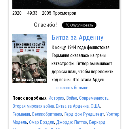
2020
49:33 2005 Просмотров
Спасибо!
Битва за Арденну
К концу 1944 года фашистская
Германия оказалась на грани
катастрофы. Гитлер вынашивает
дерзкий план, чтобы переломить
ход войны. Это стала Арден
...
показать больше
Поиск подобных
:
История
,
Война
,
Современность
,
Вторая мировая война
,
Битва за Арденна
,
США
,
Германия
,
Великобритания
,
Герд фон Рундштедт
,
Уолтер
Модель
,
Омар Брэдли
,
Джордж Паттон
,
Бернард