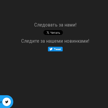
Cледовать за нами!
Cледите за нашеми новинками!
ре