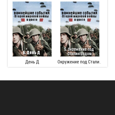
День Д
Афери
Окружение под Сталинградом