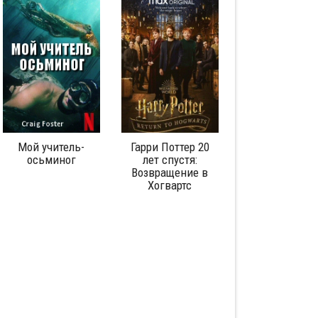
Гарри Поттер 20
Любовь
Корпорация
лет спустя:
аутистического
Возвращение в
спектра: Серия 1
Хогвартс