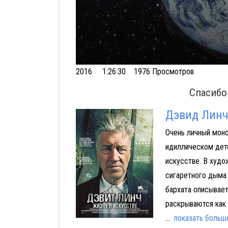
Volume
2016
1:26:30 1976 Просмотров
90%
Спасибо
Дэвид Линч
Очень личный моно
Афери
идиллическом детс
искусстве. В худо
сигаретного дыма 
бархата описывает
раскрываются как 
...
показать больш