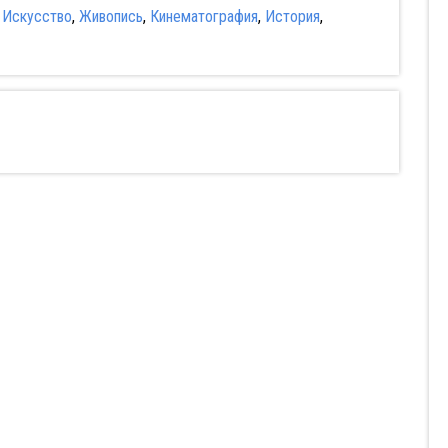
:
Искусство
,
Живопись
,
Кинематография
,
История
,
зыскиваются
Мудрость
Мой учитель-
ячие девушки
сокрытая в травме
осьминог