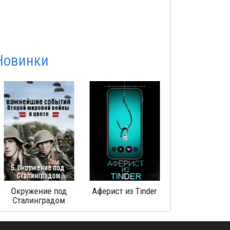
Новинки
Окружение под
Аферист из Tinder
Битва за Мид
Сталинградом