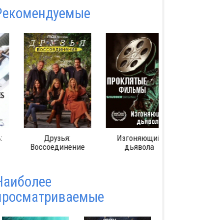
Pекомендуемые
Друзья:
Изгоняющий
Гарри Поттер 
Воссоединение
дьявола
лет спустя:
Возвращение
Хогвартс
Наиболее
просматриваемые