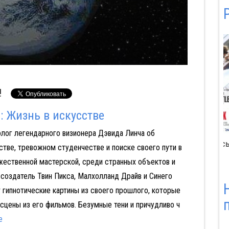
!
: Жизнь в искусстве
лог легендарного визионера Дэвида Линча об
ст из Tinder
Блицкриг
Битлз: Вернись:
тве, тревожном студенчестве и поиске своего пути в
Часть I
жественной мастерской, среди странных объектов и
создатель Твин Пикса, Малхолланд Драйв и Синего
 гипнотические картины из своего прошлого, которые
сцены из его фильмов. Безумные тени и причудливо ч
е