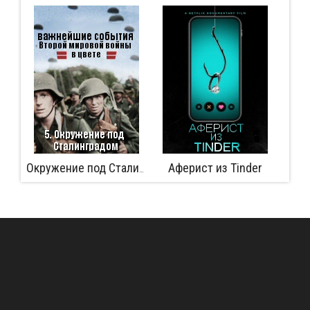
Аферист из Tinder
Битва з
Окружение под Сталинградом