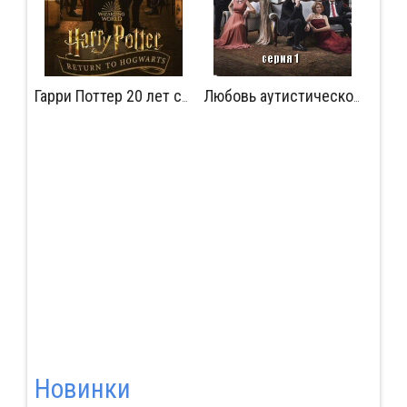
ног
К
Гарри Поттер 20 лет спустя: Возвращение в Хогвартс
Любовь аутистического спектра: Серия 1
Новинки