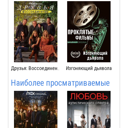
ть I
Изгоняющий дьявола
Друзья: Воссоединение
Наиболее просматриваемые