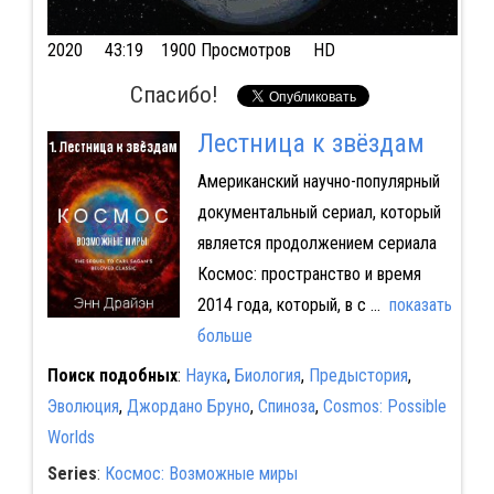
2020
43:19 1900 Просмотров HD
Спасибо!
Лестница к звёздам
Американский научно-популярный
документальный сериал, который
является продолжением сериала
Космос: пространство и время
2014 года, который, в с
...
показать
больше
Поиск подобных
:
Наука
,
Биология
,
Предыстория
,
Эволюция
,
Джордано Бруно
,
Спиноза
,
Cosmos: Possible
Worlds
Series
:
Космос: Возможные миры