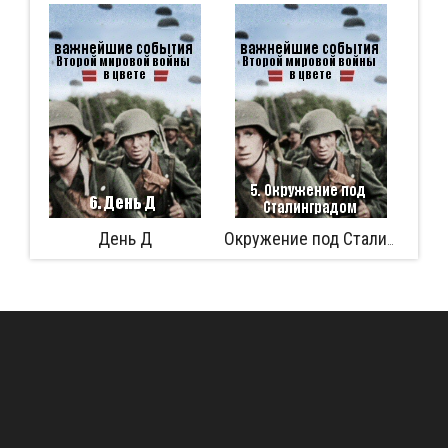
ень Д
Аферист из Tinde
Окружение под Сталинградом