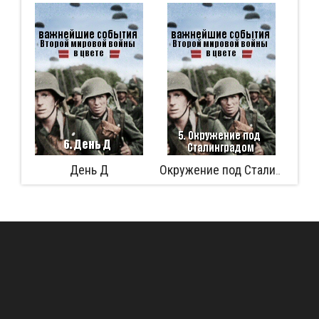
День Д
Аферист из
Окружение под Сталинградом