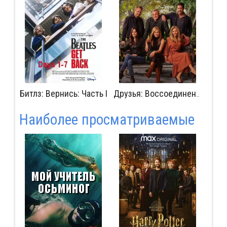
Битлз: Вернись: Часть I
Изг
Друзья: Воссоединение
Наиболее просматриваемые