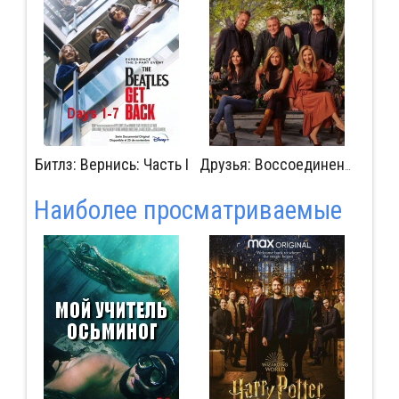
Битлз: Вернись: Часть I
Изг
Друзья: Воссоединение
Наиболее просматриваемые