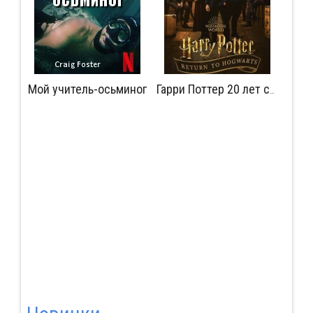
Мой учитель-осьминог
вме
Гарри Поттер 20 лет спустя: Возвращение в Хогвартс