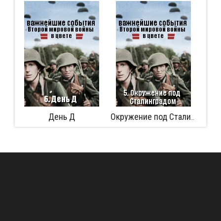
у
День Д
Аф
Окружение под Сталинградом