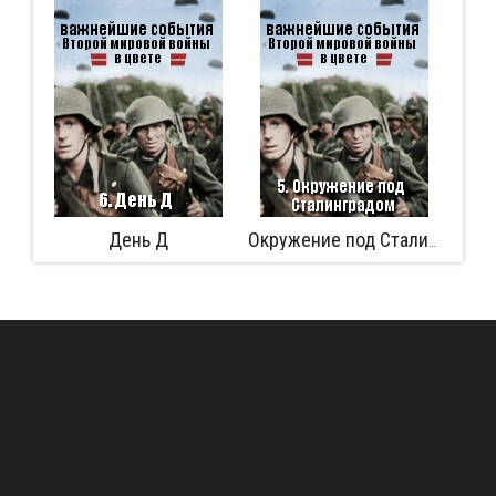
День Д
Аферист из Ti
Окружение под Сталинградом