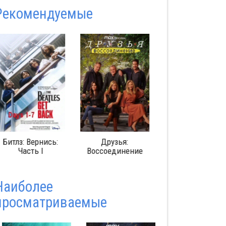
Pекомендуемые
Друзья:
Изгоняющий
Гарри Поттер
Воссоединение
дьявола
лет спустя:
Возвращение
Хогвартс
Наиболее
просматриваемые