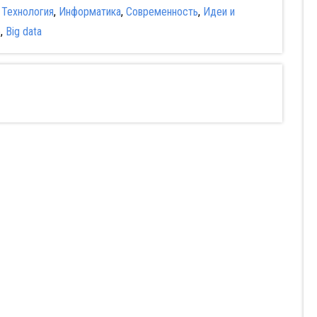
:
Технология
,
Информатика
,
Современность
,
Идеи и
е
,
Big data
Разыскиваются
Мудрость
Мой учитель-
горячие девушки
сокрытая в травме
осьминог