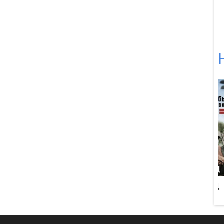
ный смерч в
Битва за Арденну
День Д
рездене