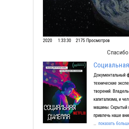
Volume
2020
1:33:30 2175 Просмотров
90%
Спасибо
Социальна
Документальный ф
Афери
технические экспе
творений. Владел
капитализма, и че
машины. Скрытый 
привлечь наше вни
...
показать больш