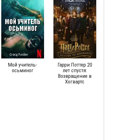
Гарри Поттер 20
Любовь
Корпора
лет спустя:
аутистического
Возвращение в
спектра: Серия 1
Хогвартс