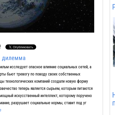
!
я дилемма
ильм исследует опасное влияние социальных сетей, а
ст из Tinder
Блицкриг
Битлз: Вернись:
рты бьют тревогу по поводу своих собственных
Часть I
ьцы технологических компаний создали новую форму
ловечество теперь является сырьем, которым питаются
мощный искусственный интеллект, которому поручено
мание, разрушает социальные нормы, ставит под уг
е