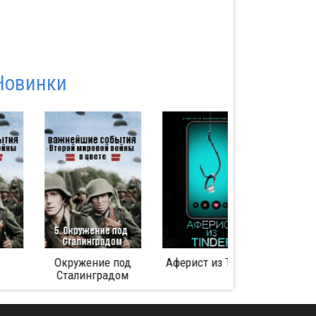
Новинки
Окружение под
Аферист из Tinder
Битва за Мид
Сталинградом