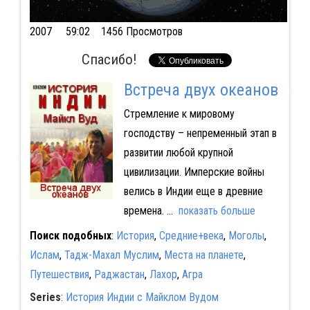
2007
59:02 1456 Просмотров
Спасибо!
Встреча двух океанов
Стремление к мировому
господству – непременный этап в
развитии любой крупной
цивилизации. Имперские войны
велись в Индии еще в древние
времена.
...
показать больше
Поиск подобных
:
История
,
Средние+века
,
Моголы
,
Ислам
,
Тадж-Махал Муслим
,
Места на планете
,
Путешествия
,
Раджастан
,
Лахор
,
Агра
Series
:
История Индии с Майклом Вудом