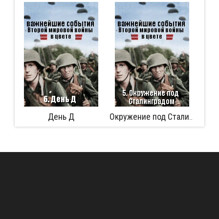
День Д
Афери
Окружение под Сталинградом