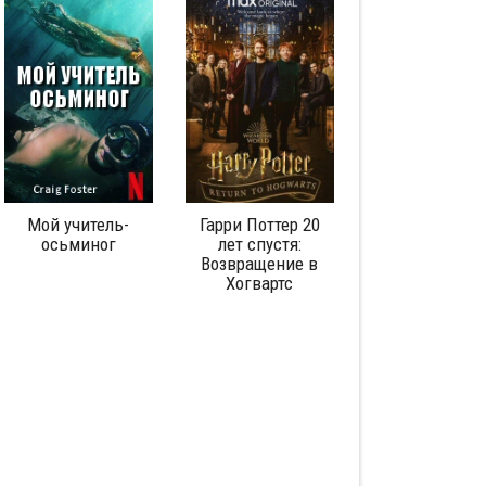
Мой учитель-
Гарри Поттер 20
Любовь
осьминог
лет спустя:
аутистическо
Возвращение в
спектра: Сери
Хогвартс