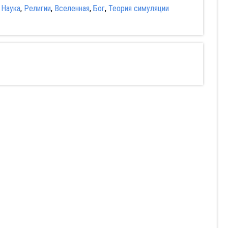
:
Наука
,
Религии
,
Вселенная
,
Бог
,
Теория симуляции
Разыскиваются
Мудрость
горячие девушки
сокрытая в травме