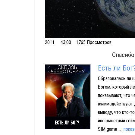
Volume
2011
43:00 1765 Просмотров
90%
Спасибо
Есть ли Бог
Образовалась ли н
Богом, который л
показывают, что ч
взаимодействуют д
выводу, что кто-т
инопланетный гейм
SIM game
...
показ