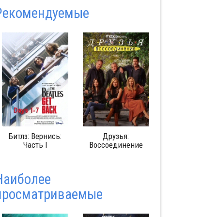
Pекомендуемые
Битлз: Вернись:
Друзья:
Изгоняющи
Часть I
Воссоединение
дьявола
Наиболее
просматриваемые