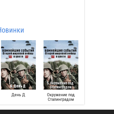
Новинки
День Д
Окружение под
Аферист из Tinder
Сталинградом