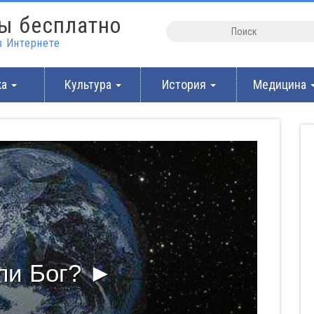
ы бесплатно
 Интернете
ка
Культура
История
Медицина
ли Бог? ►