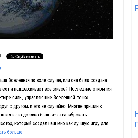
!
?
аша Вселенная по воле случая, или она была создана
Аферист из Tinder
Блицкриг
елеет и поддерживает все живое? Последние открытия
етыре силы, управляющие Вселенной, тонко
руг с другом, и это не случайно. Многие пришли к
о или что-то должно было их откалибровать:
сетер, который создал наш мир как лучшую игру для
ать больше