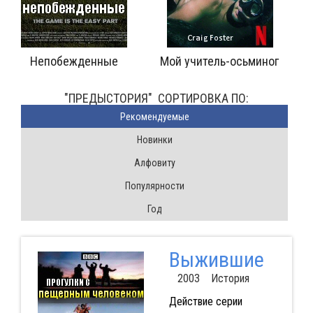
побежденные
Мой учитель-осьминог
Непоняты
"ПРЕДЫСТОРИЯ" CОРТИРОВКА ПО:
Pекомендуемые
Новинки
Алфовиту
Популярности
Год
Выжившие
2003 История
Действие серии