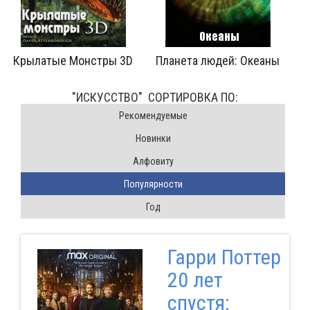
юдей: Океаны
Констан
Pink Floyd: История альбома Wish You Were Here
"ИСКУССТВО" CОРТИРОВКА ПО:
Pекомендуемые
Новинки
Алфовиту
Популярности
Год
Гарри Поттер
20 лет
спустя: